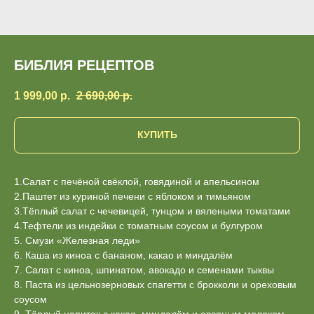
БИБЛИЯ РЕЦЕПТОВ
1 999,00
р.
2 690,00
р.
КУПИТЬ
1.Салат с печёной свёклой, говядиной и апельсином
2.Паштет из куриной печени с яблоком и тимьяном
3.Тёплый салат с чечевицей, тунцом и вялеными томатами
4.Тефтели из индейки с томатным соусом и булгуром
5. Смузи «Железная леди»
6. Каша из киноа с бананом, какао и миндалём
7. Салат с киноа, шпинатом, авокадо и семенами тыквы
8. Паста из цельнозерновых спагетти с брокколи и ореховым
соусом
9. Тёплый напиток с какао, миндалём и овсяным молоком