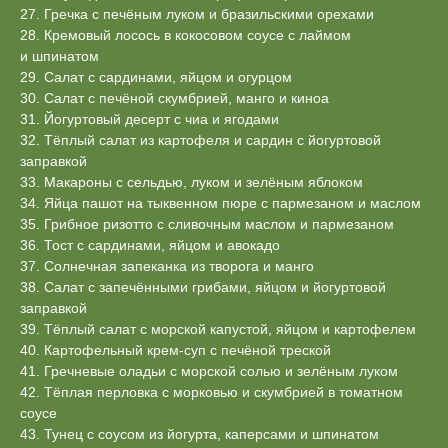
27. Гречка с печёным луком и бразильскими орехами
28. Кремовый лосось в кокосовом соусе с лаймом
и шпинатом
29. Салат с сардинами, яйцом и огурцом
30. Салат с печёной скумбрией, манго и киноа
31. Йогуртовый десерт с чиа и ягодами
32. Тёплый салат из картофеля и сардин с йогуртовой
заправкой
33. Макароны с сельдью, луком и зелёным яблоком
34. Яйца пашот на тыквенном пюре с пармезаном и маслом
35. Грибное ризотто с сливочным маслом и пармезаном
36. Тост с сардинами, яйцом и авокадо
37. Солнечная запеканка из творога и манго
38. Салат с запечёнными грибами, яйцом и йогуртовой
заправкой
39. Тёплый салат с морской капустой, яйцом и картофелем
40. Картофельный крем-суп с печёной треской
41. Гречневые оладьи с морской солью и зелёным луком
42. Тёплая перловка с морковью и скумбрией в томатном
соусе
43. Тунец с соусом из йогурта, каперсами и шпинатом