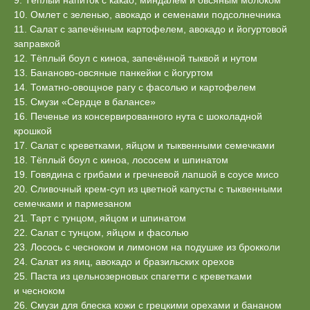
10. Омлет с зеленью, авокадо и семенами подсолнечника
11. Салат с запечённым картофелем, авокадо и йогуртовой
заправкой
12. Тёплый боул с киноа, запечённой тыквой и нутом
13. Бананово-овсяные панкейки с йогуртом
14. Томатно-овощное рагу с фасолью и картофелем
15. Смузи «Сердце в балансе»
16. Печенье из консервированного нута с шоколадной
крошкой
17. Салат с креветками, яйцом и тыквенными семечками
18. Тёплый боул с киноа, лососем и шпинатом
19. Говядина с грибами и гречневой лапшой в соусе мисо
20. Сливочный крем-суп из цветной капусты с тыквенными
семечками и пармезаном
21. Тарт с тунцом, яйцом и шпинатом
22. Салат с тунцом, яйцом и фасолью
23. Лосось с чесноком и лимоном на подушке из брокколи
24. Салат из яиц, авокадо и бразильских орехов
25. Паста из цельнозерновых спагетти с креветками
и чесноком
26. Смузи для блеска кожи с грецкими орехами и бананом